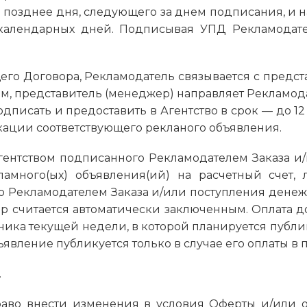
е позднее дня, следующего за днем подписания, и
) календарных дней. Подписывая УПД Рекламодате
ящего Договора, Рекламодатель связывается с предс
м, представитель (менеджер) направляет Рекламода
дписать и предоставить в Агентство в срок — до 12 
ации соответствующего рекланого объявления.
Агентством подписанного Рекламодателем Заказа 
амного(ых) объявления(ий) на расчетный счет, 
 Рекламодателем Заказа и/или поступления денежн
ор считается автоматически заключенным. Оплата д
ника текущей недели, в которой планируется публ
явление публикуется только в случае его оплаты в 
.
й право внести изменения в условия Оферты и/или