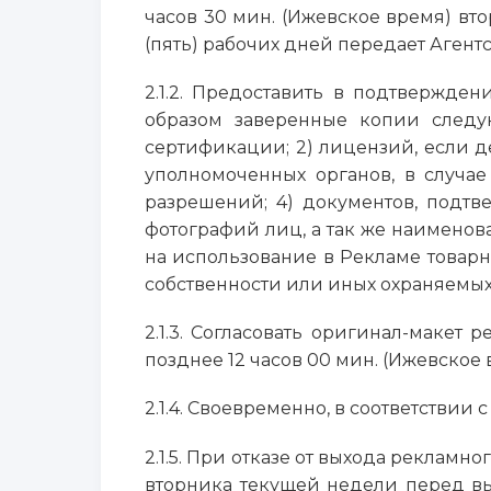
часов 30 мин. (Ижевское время) вт
(пять) рабочих дней передает Агент
2.1.2. Предоставить в подтвержд
образом заверенные копии следую
сертификации; 2) лицензий, если 
уполномоченных органов, в случае
разрешений; 4) документов, подт
фотографий лиц, а так же наимено
на использование в Рекламе товарн
собственности или иных охраняемых 
2.1.3. Согласовать оригинал-макет
позднее 12 часов 00 мин. (Ижевско
2.1.4. Своевременно, в соответстви
2.1.5. При отказе от выхода реклам
вторника текущей недели перед вы