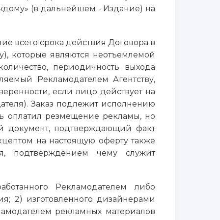
ждому» (в дальнейшем - Издание) на
ние всего срока действия Договора в
у), которые являются неотъемлемой
 количество, периодичность выхода
вляемый Рекламодателем Агентству,
ренности, если лицо действует на
дателя). Заказ подлежит исполнению
ль оплатил резмещение рекламы, но
ый документ, подтверждающий факт
кцептом на настоящую оферту также
ля, подтверждением чему служит
работанного Рекламодателем либо
ия; 2) изготовленного дизайнерами
ламодателем рекламных материалов