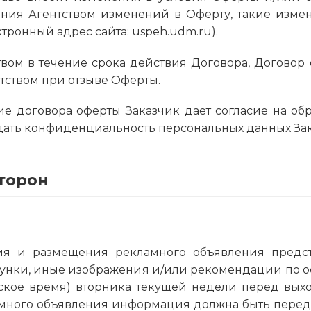
ения Агентством изменений в Оферту, такие измен
тронный адрес сайта: uspeh.udm.ru).
тством в течение срока действия Договора, Догово
нтством при отзыве Оферты.
ние договора оферты Заказчик дает согласие на об
юдать конфиденциальность персональных данных Зак
сторон
ения и размещения рекламного объявления предс
рисунки, иные изображения и/или рекомендации п
вское время) вторника текущей недели перед вых
много объявления информация должна быть переда