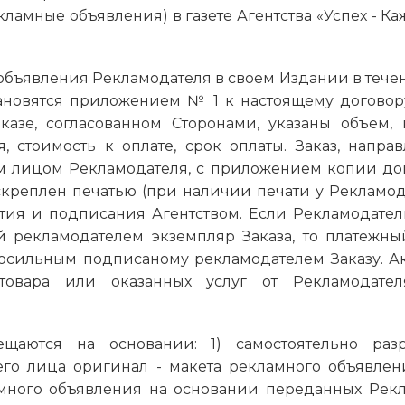
ламные объявления) в газете Агентства «Успех - Ка
 объявления Рекламодателя в своем Издании в тече
становятся приложением № 1 к настоящему договор
казе, согласованном Сторонами, указаны объем,
, стоимость к оплате, срок оплаты. Заказ, напра
 лицом Рекламодателя, с приложением копии дове
скреплен печатью (при наличии печати у Рекламо
тия и подписания Агентством. Если Рекламодате
й рекламодателем экземпляр Заказа, то платежн
носильным подписаному рекламодателем Заказу. А
 товара или оказанных услуг от Рекламодате
ещаются на основании: 1) самостоятельно раз
го лица оригинал - макета рекламного объявлен
ламного объявления на основании переданных Рек