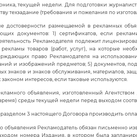
орника, текущей недели. Для подготовки журналист
ству техзадание (требования и пожелания по изгото
ение достоверности размещаемой в рекламных о
щих документов: 1) сертификатов, если реклам
деятельность Рекламодателя подлежит лицензиров
 рекламы товаров (работ, услуг), на которые нео
верждающих право Рекламодателя на использован
ваний и изображений предметов; 5) документов, п
ых знаков и знаков обслуживания, материалов, з
законом интересов, если таковые используются.
 рекламного объявления, изготовленный Агентство
е время) среды текущей недели перед выходом соот
и с разделом 3 настоящего Договора производить опл
ного объявления Рекламодатель обязан письменно изв
ходом номера Издания, в котором была запланир