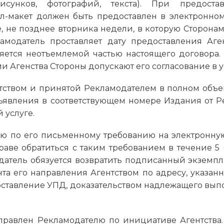
исунков, фотографий, текста). При предоста
л-макет должен быть предоставлен в электронном
 не позднее вторника недели, в которую Сторона
амодатель проставляет дату предоставления Аген
ется неотъемлемой частью настоящего договора.
 Агенства Стороны допускают его согласование в у
ентством и принятой Рекламодателем в полном объе
ъявления в соответствующем номере Издания от Р
 услуге.
лю по его письменному требованию на электронную 
аве обратиться с таким требованием в течение 5
датель обязуется возвратить подписанный экземп
та его направления Агентством по адресу, указанно
ставление УПД, доказательством надлежащего вып
аправлен Рекламодателю по инициативе Агентства